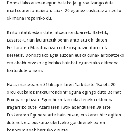
Donostiako auzoan egun beteko jai giroa izango dute
martxoaren amaieran. Jaiak, 20 egunez euskaraz aritzeko
ekimena iragarriko du.
Bi iturritatik edan dute intxaurrondoarrek. Batetik,
Lasarte-Orian lau urtetik behin antolatu ohi duten
Euskararen Maratoia izan dute inspirazio iturri, eta
bestetik, Donostiako Egia auzoan euskaldunak aktibatzeko
eta ahalduntzeko egindako hainbat egunetako ekimena
hartu dute oinarri.
Hala, martxoaren 31tik apirilaren 1a bitarte “Baietz 20
ordu euskaraz Intxaurrondon!” eguna egingo dute Bernat
Etxepare plazan. Egun horretan udazkeneko ekimena
iragarriko dute. Azaroaren 13tik abenduaren 3a arte,
Euskararen Egunera arte hain zuzen, euskaraz hitz egiten
dutenek eta euskaraz ulertzeko gai direnek euren
konpromisoak hartuko dituzte.