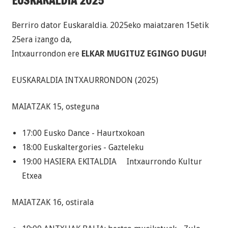
EUSKARALDIA 2025
Berriro dator Euskaraldia. 2025eko maiatzaren 15etik
25era izango da,
Intxaurrondon ere
ELKAR MUGITUZ EGINGO DUGU!
EUSKARALDIA INTXAURRONDON (2025)
MAIATZAK 15, osteguna
17:00 Eusko Dance - Haurtxokoan
18:00 Euskaltergories - Gazteleku
19:00 HASIERA EKITALDIA Intxaurrondo Kultur
Etxea
MAIATZAK 16, ostirala