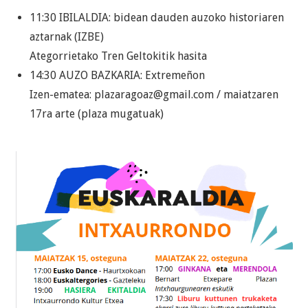
11:30 IBILALDIA: bidean dauden auzoko historiaren
aztarnak (IZBE)
Ategorrietako Tren Geltokitik hasita
14:30 AUZO BAZKARIA: Extremeñon
Izen-ematea: plazaragoaz@gmail.com / maiatzaren
17ra arte (plaza mugatuak)