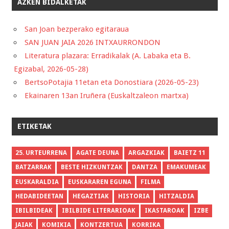
AZKEN BIDALKETAK
San Joan bezperako egitaraua
SAN JUAN JAIA 2026 INTXAURRONDON
Literatura plazara: Erradikalak (A. Labaka eta B.
Egizabal, 2026-05-28)
BertsoPotajia 11etan eta Donostiara (2026-05-23)
Ekainaren 13an Iruñera (Euskaltzaleon martxa)
ETIKETAK
25. URTEURRENA
AGATE DEUNA
ARGAZKIAK
BAIETZ 11
BATZARRAK
BESTE HIZKUNTZAK
DANTZA
EMAKUMEAK
EUSKARALDIA
EUSKARAREN EGUNA
FILMA
HEDABIDEETAN
HEGAZTIAK
HISTORIA
HITZALDIA
IBILBIDEAK
IBILBIDE LITERARIOAK
IKASTAROAK
IZBE
JAIAK
KOMIKIA
KONTZERTUA
KORRIKA