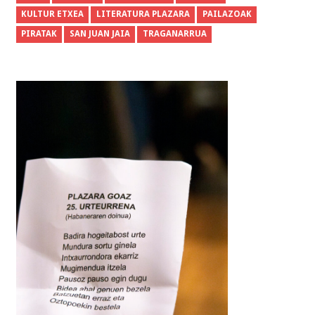
KULTUR ETXEA
LITERATURA PLAZARA
PAILAZOAK
PIRATAK
SAN JUAN JAIA
TRAGANARRUA