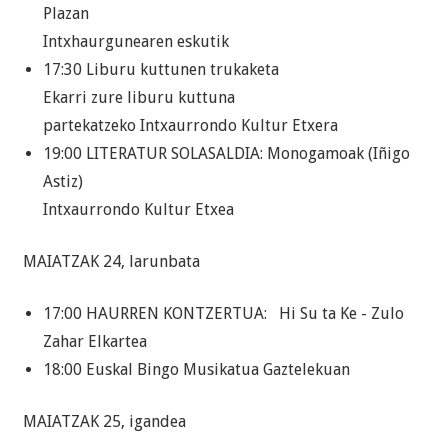
Plazan
Intxhaurgunearen eskutik
17:30 Liburu kuttunen trukaketa
Ekarri zure liburu kuttuna
partekatzeko Intxaurrondo Kultur Etxera
19:00 LITERATUR SOLASALDIA: Monogamoak (Iñigo
Astiz)
Intxaurrondo Kultur Etxea
MAIATZAK 24, larunbata
17:00 HAURREN KONTZERTUA: Hi Su ta Ke - Zulo
Zahar Elkartea
18:00 Euskal Bingo Musikatua Gaztelekuan
MAIATZAK 25, igandea