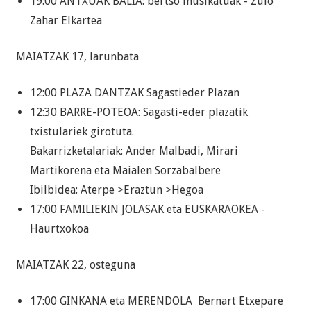
19:00 ANTXUAK BALIA: bertso musikatuak - Zulo
Zahar Elkartea
MAIATZAK 17, larunbata
12:00 PLAZA DANTZAK Sagastieder Plazan
12:30 BARRE-POTEOA: Sagasti-eder plazatik
txistulariek girotuta.
Bakarrizketalariak: Ander Malbadi, Mirari
Martikorena eta Maialen Sorzabalbere
Ibilbidea: Aterpe >Eraztun >Hegoa
17:00 FAMILIEKIN JOLASAK eta EUSKARAOKEA -
Haurtxokoa
MAIATZAK 22, osteguna
17:00 GINKANA eta MERENDOLA Bernart Etxepare