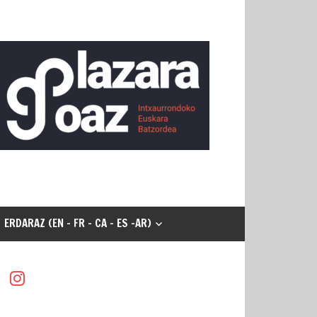
ERDARAZ (EN - FR - CA - ES -AR)