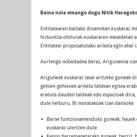
Baina nola emango dugu Nitik Haragok
Entitatearen baitako dinamikan euskaraz min
hizkuntza-ohiturak euskararen mesedetan al
Entitateei proposatutako ariketa egin ahal 
Aurtengo nobedadea beraz, Ariguneena iza
Ariguneak euskaraz lasai aritzeko guneak di
gehien-gehienek ariketa taldean egitea er
eratuta dauden taldeak edo espazioak dira, 
dute helburu. Bi motatakoak izan daitezke:
Barne funtzionamenduko guneak, hauek oh
euskaraz ulertzen dute.
Kanpo harremanetarako guneak, berriz, 