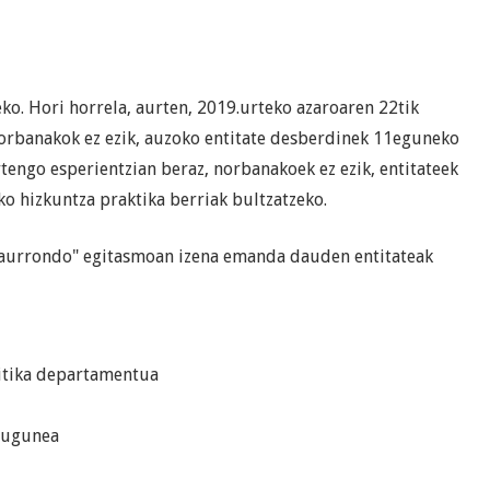
o. Hori horrela, aurten, 2019.urteko azaroaren 22tik
orbanakok ez ezik, auzoko entitate desberdinek 11eguneko
tengo esperientzian beraz, norbanakoek ez ezik, entitateek
o hizkuntza praktika berriak bultzatzeko.
txaurrondo" egitasmoan izena emanda dauden entitateak
itika departamentua
tzugunea