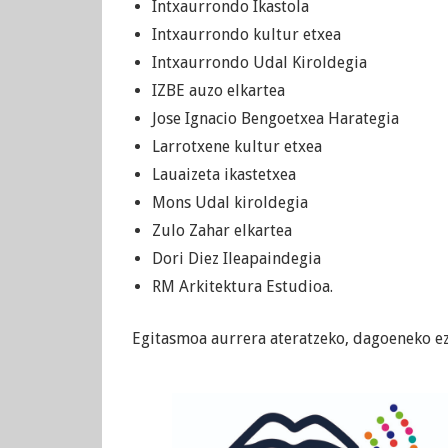
Intxaurrondo Ikastola
Intxaurrondo kultur etxea
Intxaurrondo Udal Kiroldegia
IZBE auzo elkartea
Jose Ignacio Bengoetxea Harategia
Larrotxene kultur etxea
Lauaizeta ikastetxea
Mons Udal kiroldegia
Zulo Zahar elkartea
Dori Diez Ileapaindegia
RM Arkitektura Estudioa.
Egitasmoa aurrera ateratzeko, dagoeneko ez