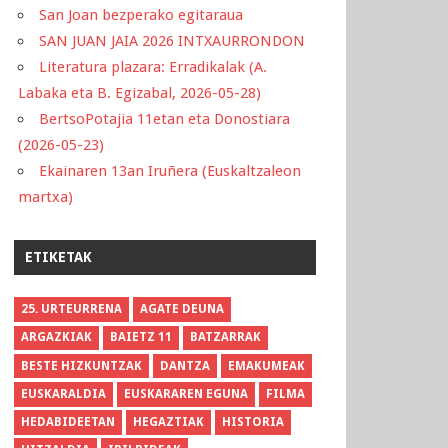
San Joan bezperako egitaraua
SAN JUAN JAIA 2026 INTXAURRONDON
Literatura plazara: Erradikalak (A.
Labaka eta B. Egizabal, 2026-05-28)
BertsoPotajia 11etan eta Donostiara
(2026-05-23)
Ekainaren 13an Iruñera (Euskaltzaleon
martxa)
ETIKETAK
25. URTEURRENA
AGATE DEUNA
ARGAZKIAK
BAIETZ 11
BATZARRAK
BESTE HIZKUNTZAK
DANTZA
EMAKUMEAK
EUSKARALDIA
EUSKARAREN EGUNA
FILMA
HEDABIDEETAN
HEGAZTIAK
HISTORIA