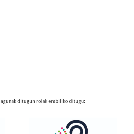
agunak ditugun rolak erabiliko ditugu: