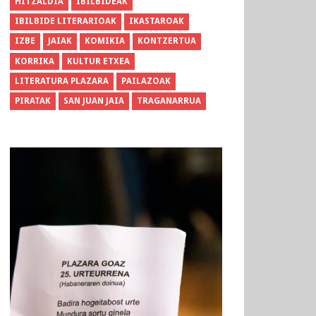
HITZALDIA
IBILBIDEAK
IBILBIDE LITERARIOAK
IKASTAROAK
IZBE
JAIAK
KOMIKIA
KONTZERTUA
KORRIKA
KULTUR ETXEA
LITERATURA PLAZARA
PAILAZOAK
PIRATAK
SAN JUAN JAIA
TRAGANARRUA