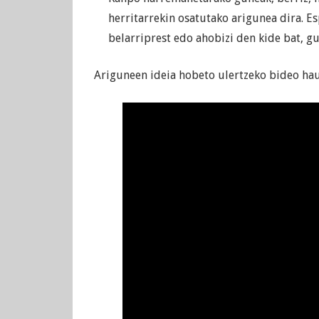
herritarrekin osatutako arigunea dira. E
belarriprest edo ahobizi den kide bat, g
Ariguneen ideia hobeto ulertzeko bideo hau