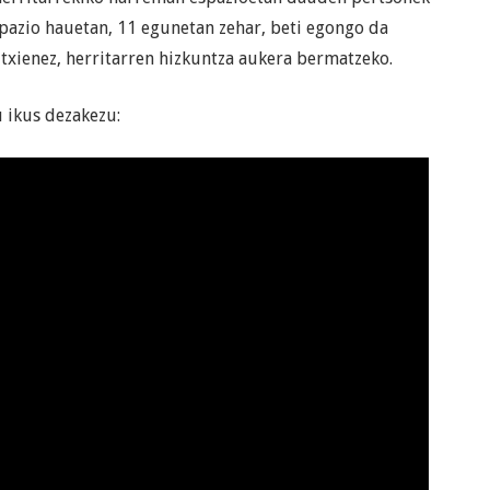
spazio hauetan, 11 egunetan zehar, beti egongo da
utxienez, herritarren hizkuntza aukera bermatzeko.
 ikus dezakezu: