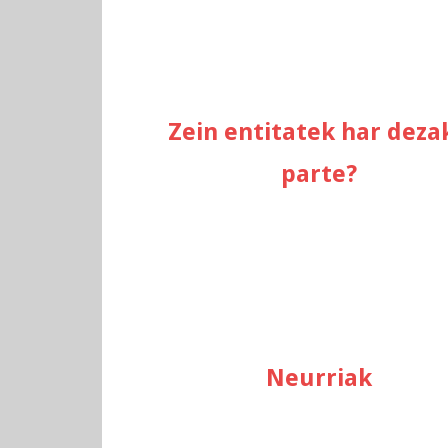
Zein entitatek har deza
parte?
Neurriak