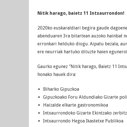
Nitik harago, baietz 11 Intxaurrondon!
2020ko euskaraldiari begira gaude dagoenek
abenduaren 3ra bitartean auzoko hainbat n
erronkari helduko diogu. Aipatu bezala, aur
ere neurriak hartuko dituzte haien egunerok
Gaurko egunez "Nitik harago, Baietz 11 In
honako hauek dira:
Biharko Gipuzkoa
Gipuzkoako Foru Aldundiako Gizarte pol
Haizalde elkarte gastronomikoa
Intxaurrondoko Gizarte Ekintzako zerbi
Intxaurrondo Hegoa Ikastetxe Publikoa