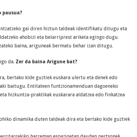
o pausua?
tzatzeko gai diren hiztun taldeak identifikatu ditugu eta
datzeko ahobizi eta belarriprest ariketa egingo dugu.
izateko baina, ariguneak bermatu behar izan ditugu.
ngo da.
Zer da baina Arigune bat?
ra, bertako kide guztiek euskara ulertu eta denek edo
abaki baitugu. Entitateen funtzionamenduan dagoeneko
eta hizkuntza-praktikak euskarara aldatzea edo finkatzea
iko dinamika duten taldeak dira eta bertako kide guztiek
herritarrekiko harreman espazioetan dauden pertsonek