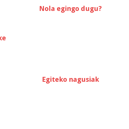
Nola egingo dugu?
ke
Egiteko nagusiak