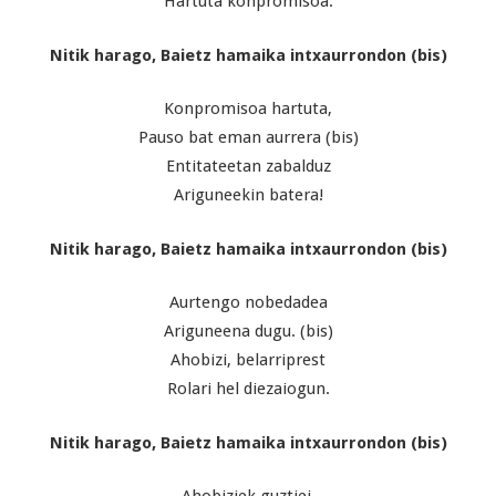
Hartuta konpromisoa.
Nitik harago, Baietz hamaika intxaurrondon (bis)
Konpromisoa hartuta,
Pauso bat eman aurrera (bis)
Entitateetan zabalduz
Ariguneekin batera!
Nitik harago, Baietz hamaika intxaurrondon (bis)
Aurtengo nobedadea
Ariguneena dugu. (bis)
Ahobizi, belarriprest
Rolari hel diezaiogun.
Nitik harago, Baietz hamaika intxaurrondon (bis)