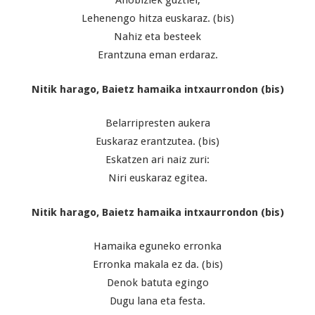
Ahobiziek guztiei,
Lehenengo hitza euskaraz. (bis)
Nahiz eta besteek
Erantzuna eman erdaraz.
Nitik harago, Baietz hamaika intxaurrondon (bis)
Belarripresten aukera
Euskaraz erantzutea. (bis)
Eskatzen ari naiz zuri:
Niri euskaraz egitea.
Nitik harago, Baietz hamaika intxaurrondon (bis)
Hamaika eguneko erronka
Erronka makala ez da. (bis)
Denok batuta egingo
Dugu lana eta festa.