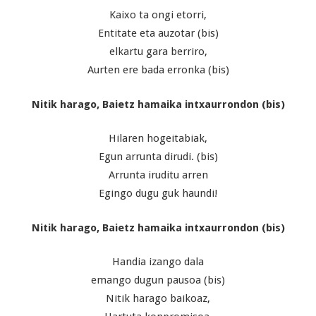
Kaixo ta ongi etorri,
Entitate eta auzotar (bis)
elkartu gara berriro,
Aurten ere bada erronka (bis)
Nitik harago, Baietz hamaika intxaurrondon (bis)
Hilaren hogeitabiak,
Egun arrunta dirudi. (bis)
Arrunta iruditu arren
Egingo dugu guk haundi!
Nitik harago, Baietz hamaika intxaurrondon (bis)
Handia izango dala
emango dugun pausoa (bis)
Nitik harago baikoaz,