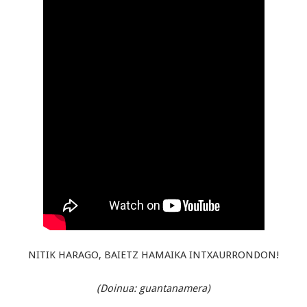
NITIK HARAGO, BAIETZ HAMAIKA INTXAURRONDON!
(Doinua: guantanamera)