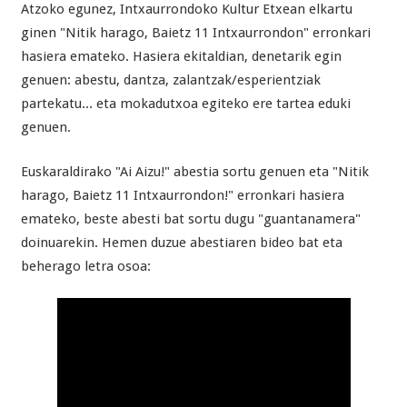
Atzoko egunez, Intxaurrondoko Kultur Etxean elkartu
ginen "Nitik harago, Baietz 11 Intxaurrondon" erronkari
hasiera emateko. Hasiera ekitaldian, denetarik egin
genuen: abestu, dantza, zalantzak/esperientziak
partekatu... eta mokadutxoa egiteko ere tartea eduki
genuen.
Euskaraldirako "Ai Aizu!" abestia sortu genuen eta "Nitik
harago, Baietz 11 Intxaurrondon!" erronkari hasiera
emateko, beste abesti bat sortu dugu "guantanamera"
doinuarekin. Hemen duzue abestiaren bideo bat eta
beherago letra osoa: