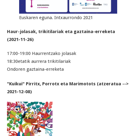
Euskaren eguna. Intxaurrondo 2021
Haur-jolasak, trikitilariak eta gaztaina-erreketa
(2021-11-26)
17:00-19:00 Haurrentzako jolasak
18:30etatik aurrera trikitilariak
Ondoren gaztaina-erreketa
"Kuikui" Pirritx, Porrotx eta Marimotots (atzeratua -->
2021-12-08)