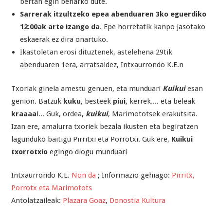
bertan egin beharko dute.
Sarrerak itzultzeko epea abenduaren 3ko eguerdiko
12:00ak arte izango da
. Epe horretatik kanpo jasotako
eskaerak ez dira onartuko.
Ikastoletan erosi dituztenek, astelehena 29tik
abenduaren 1era, arratsaldez, Intxaurrondo K.E.n
Txoriak ginela amestu genuen, eta munduari
Kuikui
esan
genion. Batzuk
kuku
, besteek
piui
, kerrek.... eta beleak
kraaaa
!... Guk, ordea,
kuikui
, Marimototsek erakutsita.
Izan ere, amalurra txoriek bezala ikusten eta begiratzen
lagunduko baitigu Pirritxi eta Porrotxi. Guk ere,
Kuikui
txorrotxio
egingo diogu munduari
Intxaurrondo K.E.
Non da
; Informazio gehiago:
Pirritx,
Porrotx eta Marimotots
Antolatzaileak:
Plazara Goaz
,
Donostia Kultura