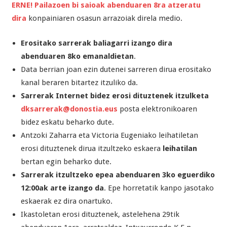
ERNE! Pailazoen bi saioak abenduaren 8ra atzeratu
dira
konpainiaren osasun arrazoiak direla medio.
Erositako sarrerak baliagarri izango dira
abenduaren 8ko emanaldietan
.
Data berrian joan ezin dutenei sarreren dirua erositako
kanal beraren bitartez itzuliko da.
Sarrerak Internet bidez erosi dituztenek itzulketa
dksarrerak@donostia.eus
posta elektronikoaren
bidez eskatu beharko dute.
Antzoki Zaharra eta Victoria Eugeniako leihatiletan
erosi dituztenek dirua itzultzeko eskaera
leihatilan
bertan egin beharko dute.
Sarrerak itzultzeko epea abenduaren 3ko eguerdiko
12:00ak arte izango da
. Epe horretatik kanpo jasotako
eskaerak ez dira onartuko.
Ikastoletan erosi dituztenek, astelehena 29tik