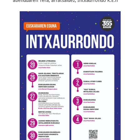
abenduaren 1era, arratsaldez, Intxaurrondo K.E.n