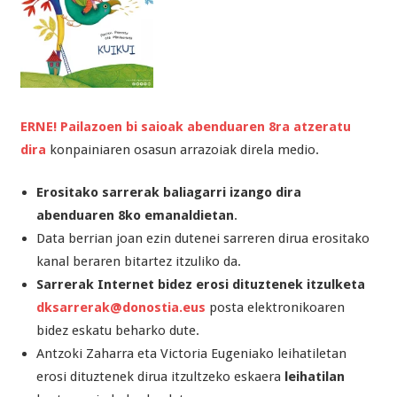
ERNE! Pailazoen bi saioak abenduaren 8ra atzeratu
dira
konpainiaren osasun arrazoiak direla medio.
Erositako sarrerak baliagarri izango dira
abenduaren 8ko emanaldietan
.
Data berrian joan ezin dutenei sarreren dirua erositako
kanal beraren bitartez itzuliko da.
Sarrerak Internet bidez erosi dituztenek itzulketa
dksarrerak@donostia.eus
posta elektronikoaren
bidez eskatu beharko dute.
Antzoki Zaharra eta Victoria Eugeniako leihatiletan
erosi dituztenek dirua itzultzeko eskaera
leihatilan