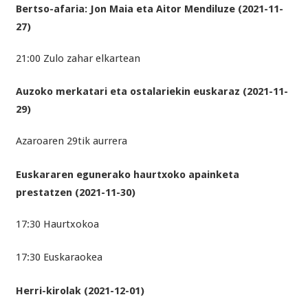
Bertso-afaria: Jon Maia eta Aitor Mendiluze (2021-11-
27)
21:00 Zulo zahar elkartean
Auzoko merkatari eta ostalariekin euskaraz (2021-11-
29)
Azaroaren 29tik aurrera
Euskararen egunerako haurtxoko apainketa
prestatzen (2021-11-30)
17:30 Haurtxokoa
17:30 Euskaraokea
Herri-kirolak (2021-12-01)