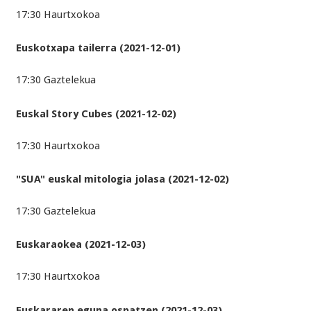
17:30 Haurtxokoa
Euskotxapa tailerra (2021-12-01)
17:30 Gaztelekua
Euskal Story Cubes (2021-12-02)
17:30 Haurtxokoa
"SUA" euskal mitologia jolasa (2021-12-02)
17:30 Gaztelekua
Euskaraokea (2021-12-03)
17:30 Haurtxokoa
Euskararen eguna ospatzen (2021-12-03)