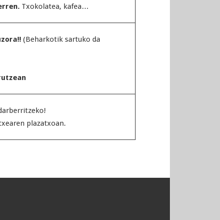
erren.
Txokolatea, kafea…
uzora!!
(Beharkotik sartuko da
rutzean
arberritzeko!
txearen plazatxoan.