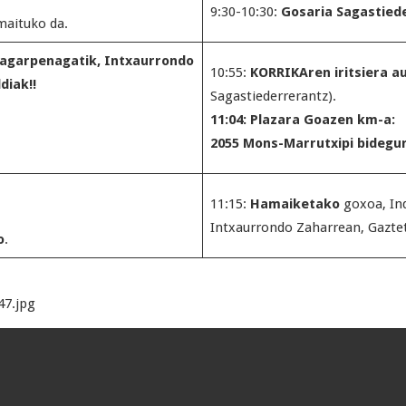
9:30-10:30:
Gosaria Sagastied
maituko da.
iragarpenagatik, Intxaurrondo
10:55:
KORRIKAren iritsiera a
diak!!
Sagastiederrerantz).
11:04: Plazara Goazen km-a:
2055 Mons-Marrutxipi bidegu
11:15:
Hamaiketako
goxoa, Ind
Intxaurrondo Zaharrean, Gazte
o
.