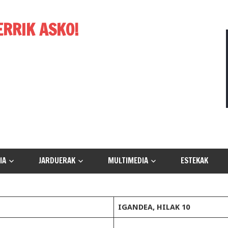
ERRIK ASKO!
IA
JARDUERAK
MULTIMEDIA
ESTEKAK
IGANDEA, HILAK 10