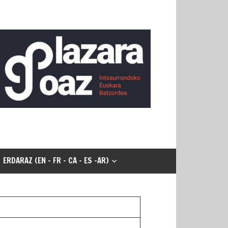
ERDARAZ (EN - FR - CA - ES -AR)