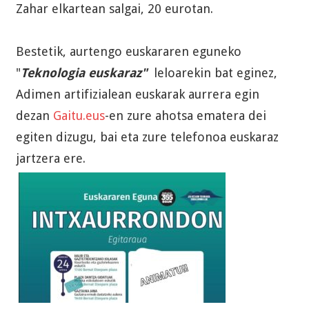
Zahar elkartean salgai, 20 eurotan.
Bestetik, aurtengo euskararen eguneko
"
Teknologia euskaraz"
leloarekin bat eginez,
Adimen artifizialean euskarak aurrera egin
dezan
Gaitu.eus
-en zure ahotsa ematera dei
egiten dizugu, bai eta zure telefonoa euskaraz
jartzera ere.