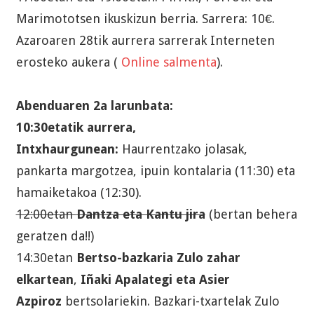
Marimototsen ikuskizun berria. Sarrera: 10€.
Azaroaren 28tik aurrera sarrerak Interneten
erosteko aukera (
Online salmenta
).
Abenduaren 2a larunbata:
10:30etatik aurrera,
Intxhaurgunean:
Haurrentzako jolasak,
pankarta margotzea, ipuin kontalaria (11:30) eta
hamaiketakoa (12:30).
12:00etan
Dantza eta Kantu jira
(bertan behera
geratzen da!!)
14:30etan
Bertso-bazkaria Zulo zahar
elkartean
,
Iñaki Apalategi eta Asier
Azpiroz
bertsolariekin. Bazkari-txartelak Zulo