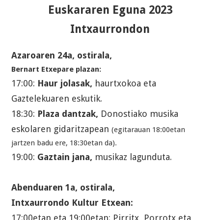
Euskararen Eguna 2023
Intxaurrondon
Azaroaren 24a, ostirala,
Bernart Etxepare plazan:
17:00:
Haur jolasak,
haurtxokoa eta
Gaztelekuaren eskutik.
18:30:
Plaza dantzak,
Donostiako musika
eskolaren gidaritzapean
(egitarauan 18:00etan
jartzen badu ere, 18:30etan da).
19:00:
Gaztain jana,
musikaz lagunduta.
Abenduaren 1a, ostirala,
Intxaurrondo Kultur Etxean:
17:00etan eta 19:00etan: Pirritx, Porrotx eta