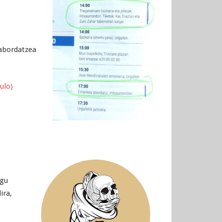
 abordatzea
ulo)
ugu
ira,