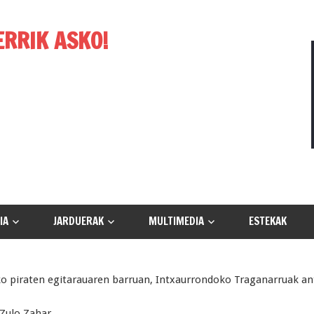
ERRIK ASKO!
IA
JARDUERAK
MULTIMEDIA
ESTEKAK
o piraten egitarauaren barruan, Intxaurrondoko Traganarruak ant
 Zulo Zahar