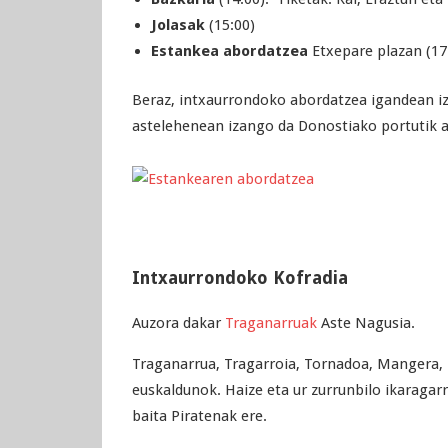
Jolasak
(15:00)
Estankea abordatzea
Etxepare plazan (17:
Beraz, intxaurrondoko abordatzea igandean i
astelehenean izango da Donostiako portutik 
Intxaurrondoko Kofradia
Auzora dakar
Traganarruak
Aste Nagusia.
Traganarrua, Tragarroia, Tornadoa, Mangera, 
euskaldunok. Haize eta ur zurrunbilo ikaragar
baita Piratenak ere.