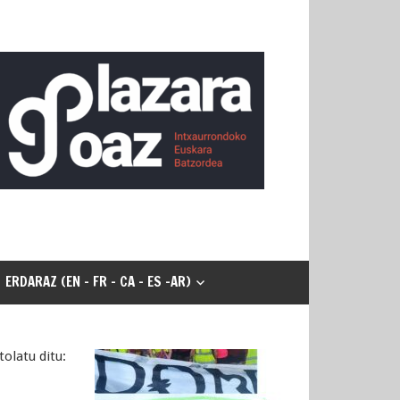
ERDARAZ (EN - FR - CA - ES -AR)
olatu ditu: