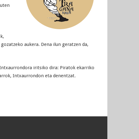
zuten
k,
 gozatzeko aukera. Dena ilun geratzen da,
txaurrondora iritsiko dira: Piratok ekarriko
tarrok, Intxaurrondon eta denentzat.