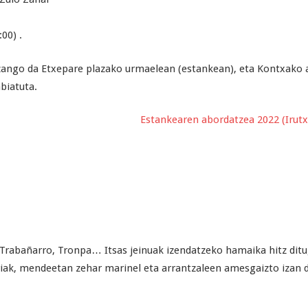
00) .
zango da Etxepare plazako urmaelean (estankean), eta Kontxako
abiatuta.
Estankearen abordatzea 2022 (Irutx
Trabañarro, Tronpa… Itsas jeinuak izendatzeko hamaika hitz dit
riak, mendeetan zehar marinel eta arrantzaleen amesgaizto izan d