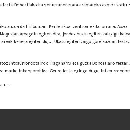
ta festa Donostiako bazter urrunenetara eramateko asmoz sortu 
ko auzoa da hiriburuan. Periferikoa, zentroarekiko urruna. Auzo
agusian areagotu egiten dira, jendez hustu egiten zaizkigu kalea
 mareak behera egiten du,… Ukatu egiten zaigu gure auzoan festaz
oz Intxaurrondotarrok Traganarru eta guzti! Donostiako festak In
 gurea marko inkonparablea. Geure festa egingo dugu: Intxaurrondo
zen...