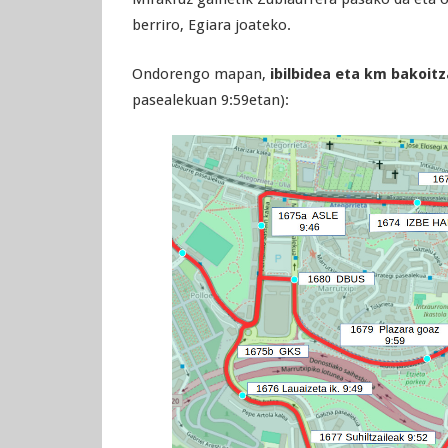
berriro, Egiara joateko.
Ondorengo mapan,
ibilbidea eta km bakoit
pasealekuan 9:59etan):