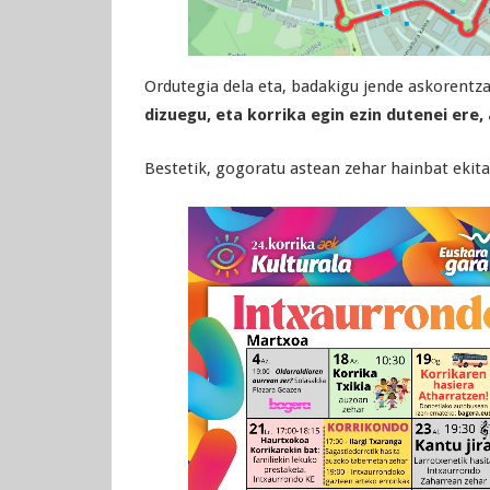
Ordutegia dela eta, badakigu jende askorentza
dizuegu, eta korrika egin ezin dutenei ere
Bestetik, gogoratu astean zehar hainbat ekita