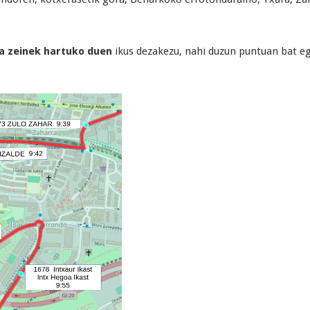
za zeinek hartuko duen
ikus dezakezu, nahi duzun puntuan bat e