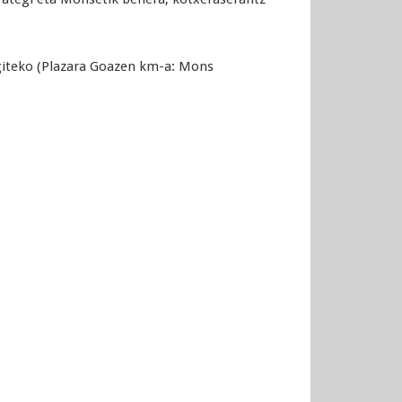
giteko (Plazara Goazen km-a: Mons