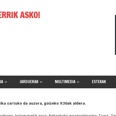
ERRIK ASKO!
IA
JARDUERAK
MULTIMEDIA
ESTEKAK
ika sartuko da auzora, goizeko 9:30ak aldera.
ondoren, kotxerasetik gora, Beharkoko errotondaraino; Txara, Za