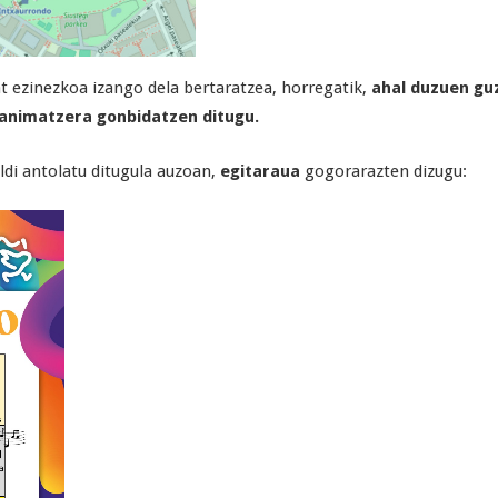
t ezinezkoa izango dela bertaratzea, horregatik,
ahal duzuen guz
, animatzera gonbidatzen ditugu.
ldi antolatu ditugula auzoan,
egitaraua
gogorarazten dizugu: