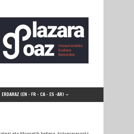
ERDARAZ (EN - FR - CA - ES -AR)
rategi eta Monsetik behera, kotxeraserantz