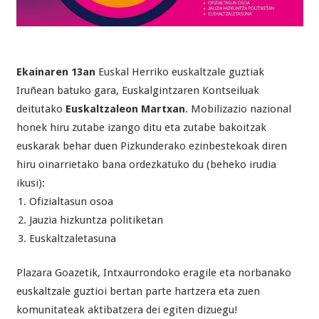
Ekainaren 13an
Euskal Herriko euskaltzale guztiak
Iruñean batuko gara, Euskalgintzaren Kontseiluak
deitutako
Euskaltzaleon Martxan
. Mobilizazio nazional
honek hiru zutabe izango ditu eta zutabe bakoitzak
euskarak behar duen Pizkunderako ezinbestekoak diren
hiru oinarrietako bana ordezkatuko du (beheko irudia
ikusi):
Ofizialtasun osoa
Jauzia hizkuntza politiketan
Euskaltzaletasuna
Plazara Goazetik, Intxaurrondoko eragile eta norbanako
euskaltzale guztioi bertan parte hartzera eta zuen
komunitateak aktibatzera dei egiten dizuegu!