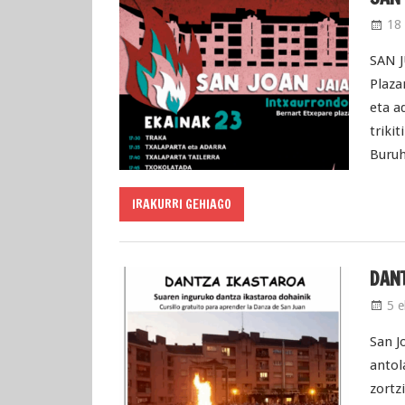
18 
SAN 
Plaza
eta a
triki
Buruh
IRAKURRI GEHIAGO
DANT
5 e
San J
antol
zortz