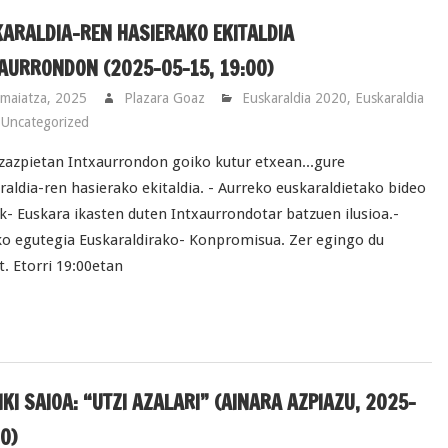
ARALDIA-REN HASIERAKO EKITALDIA
AURRONDON (2025-05-15, 19:00)
maiatza, 2025
Plazara Goaz
Euskaraldia 2020
,
Euskaraldia
,
Uncategorized
zazpietan Intxaurrondon goiko kutur etxean...gure
raldia-ren hasierako ekitaldia. - Aurreko euskaraldietako bideo
k- Euskara ikasten duten Intxaurrondotar batzuen ilusioa.-
o egutegia Euskaraldirako- Konpromisua. Zer egingo du
. Etorri 19:00etan
KI SAIOA: “UTZI AZALARI” (AINARA AZPIAZU, 2025-
0)