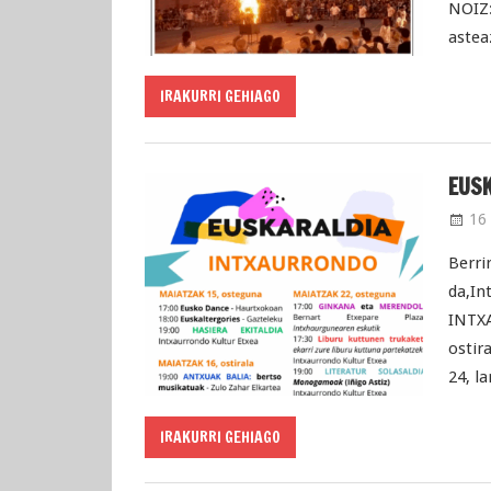
NOIZ:
astea
IRAKURRI GEHIAGO
EUSK
16 
Berri
da,I
INTX
ostir
24, l
IRAKURRI GEHIAGO