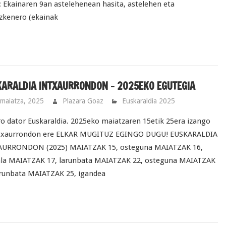
 Ekainaren 9an astelehenean hasita, astelehen eta
zkenero (ekainak
ARALDIA INTXAURRONDON - 2025EKO EGUTEGIA
maiatza, 2025
Plazara Goaz
Euskaraldia 2025
ro dator Euskaraldia. 2025eko maiatzaren 15etik 25era izango
ntxaurrondon ere ELKAR MUGITUZ EGINGO DUGU! EUSKARALDIA
AURRONDON (2025) MAIATZAK 15, osteguna MAIATZAK 16,
ala MAIATZAK 17, larunbata MAIATZAK 22, osteguna MAIATZAK
arunbata MAIATZAK 25, igandea