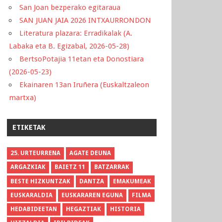
San Joan bezperako egitaraua
SAN JUAN JAIA 2026 INTXAURRONDON
Literatura plazara: Erradikalak (A.
Labaka eta B. Egizabal, 2026-05-28)
BertsoPotajia 11etan eta Donostiara
(2026-05-23)
Ekainaren 13an Iruñera (Euskaltzaleon
martxa)
ETIKETAK
25. URTEURRENA
AGATE DEUNA
ARGAZKIAK
BAIETZ 11
BATZARRAK
BESTE HIZKUNTZAK
DANTZA
EMAKUMEAK
EUSKARALDIA
EUSKARAREN EGUNA
FILMA
HEDABIDEETAN
HEGAZTIAK
HISTORIA