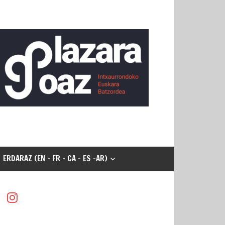
ERDARAZ (EN - FR - CA - ES -AR)