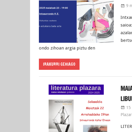
9 m
Intxa
saioa
azala
berts
ondo zihoan argia piztu den
IRAKURRI GEHIAGO
MAI
LIB
15 
Plazar
LITER