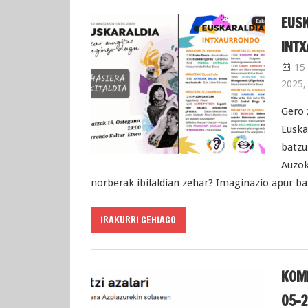
EUSK
INTX
15 
2025
Gero 
Euska
batzu
Auzok
norberak ibilaldian zehar? Imaginazio apur bat
IRAKURRI GEHIAGO
KOMI
05-2