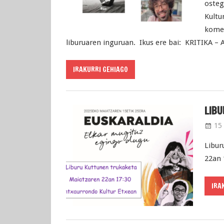
osteg
Kultu
komen
liburuaren inguruan. Ikus ere bai: KRITIKA –
IRAKURRI GEHIAGO
LIBU
15 
Libur
22an 
IRA