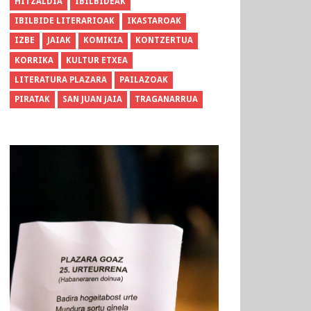
HITZALDIA
IBILBIDEAK
IBILBIDE LITERARIOAK
IKASTAROAK
IZBE
JAIAK
KOMIKIA
KONTZERTUA
KORRIKA
KULTUR ETXEA
LITERATURA PLAZARA
PAILAZOAK
PIRATAK
SAN JUAN JAIA
TRAGANARRUA