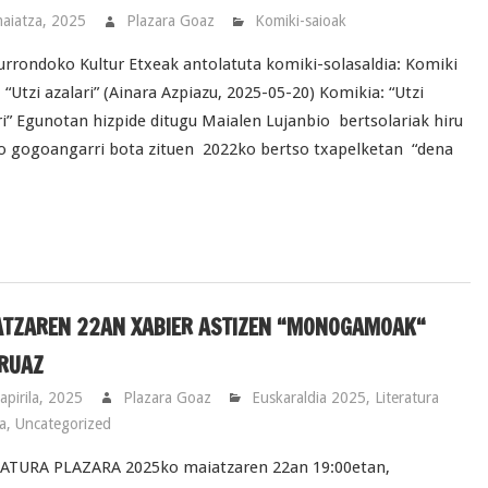
aiatza, 2025
Plazara Goaz
Komiki-saioak
urrondoko Kultur Etxeak antolatuta komiki-solasaldia: Komiki
: “Utzi azalari” (Ainara Azpiazu, 2025-05-20) Komikia: “Utzi
ri” Egunotan hizpide ditugu Maialen Lujanbio bertsolariak hiru
o gogoangarri bota zituen 2022ko bertso txapelketan “dena
ATZAREN 22AN XABIER ASTIZEN “MONOGAMOAK“
URUAZ
apirila, 2025
Plazara Goaz
Euskaraldia 2025
,
Literatura
a
,
Uncategorized
ATURA PLAZARA 2025ko maiatzaren 22an 19:00etan,