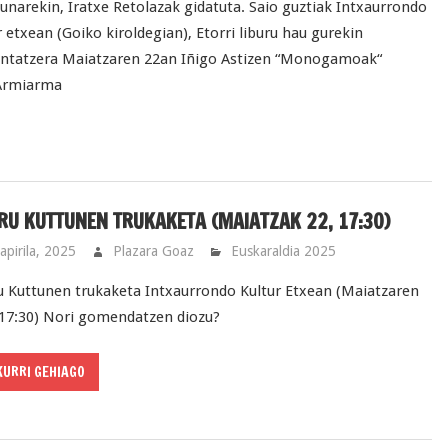
unarekin, Iratxe Retolazak gidatuta. Saio guztiak Intxaurrondo
r etxean (Goiko kiroldegian), Etorri liburu hau gurekin
tatzera Maiatzaren 22an Iñigo Astizen “Monogamoak“
 Armiarma
RU KUTTUNEN TRUKAKETA (MAIATZAK 22, 17:30)
apirila, 2025
Plazara Goaz
Euskaraldia 2025
u Kuttunen trukaketa Intxaurrondo Kultur Etxean (Maiatzaren
17:30) Nori gomendatzen diozu?
KURRI GEHIAGO