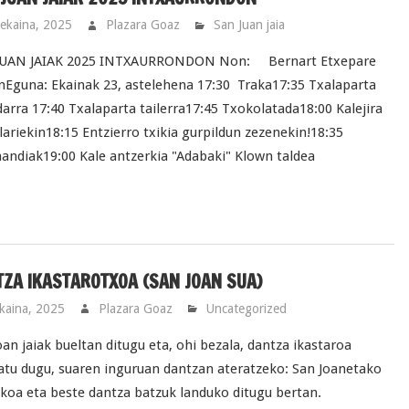
ekaina, 2025
Plazara Goaz
San Juan jaia
JUAN JAIAK 2025 INTXAURRONDON Non: Bernart Etxepare
nEguna: Ekainak 23, astelehena 17:30 Traka17:35 Txalaparta
darra 17:40 Txalaparta tailerra17:45 Txokolatada18:00 Kalejira
tilariekin18:15 Entzierro txikia gurpildun zezenekin!18:35
andiak19:00 Kale antzerkia "Adabaki" Klown taldea
ZA IKASTAROTXOA (SAN JOAN SUA)
kaina, 2025
Plazara Goaz
Uncategorized
oan jaiak bueltan ditugu eta, ohi bezala, dantza ikastaroa
atu dugu, suaren inguruan dantzan ateratzeko: San Joanetako
ikoa eta beste dantza batzuk landuko ditugu bertan.